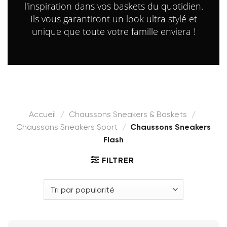
l'inspiration dans vos baskets du quotidien.
Ils vous garantiront un look ultra stylé et
unique que toute votre famille enviera !
Accueil
/
Chaussons Sneakers & Baskets
/
Chaussons Sneakers Sport
/
Chaussons Sneakers
Flash
FILTRER