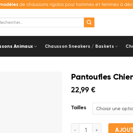
modèles
de chaussons rigolos pour hommes et femmes à décou
cherche
r :
ssons Animaux
Chausson Sneakers / Baskets
Ch
Pantoufles Chien
22,99
€
Tailles
quantité de Pantoufles Ch
AJOUT