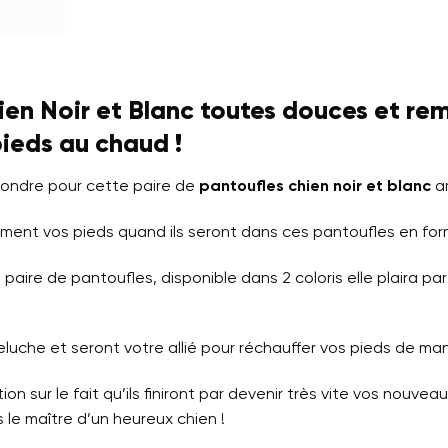
en Noir et Blanc toutes douces et re
ieds au chaud !
fondre pour cette paire de
pantoufles chien noir et blanc
a
ment vos pieds quand ils seront dans ces pantoufles en for
ire de pantoufles, disponible dans 2 coloris elle plaira pa
uche et seront votre allié pour réchauffer vos pieds de man
on sur le fait qu’ils finiront par devenir très vite vos nouve
 le maître d’un heureux chien !