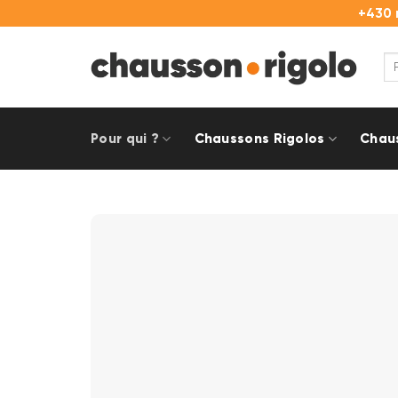
Passer
+430 
au
contenu
Re
pou
Pour qui ?
Chaussons Rigolos
Chau