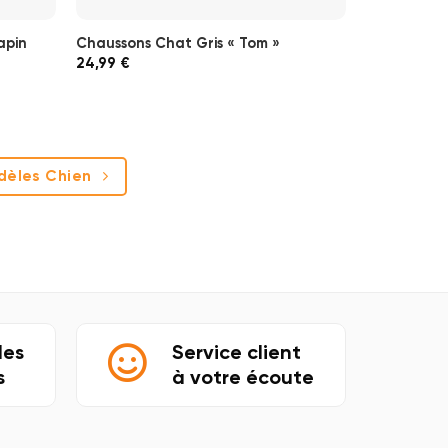
apin
Chaussons Chat Gris « Tom »
Chaussons 
24,99
€
21,99
€
odèles Chien
les
Service client
s
à votre écoute