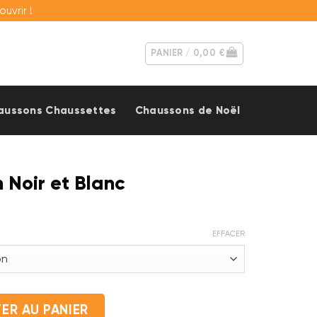
vrir !
PANIER /
0,00
€
aussons Chaussettes
Chaussons de Noël
 Noir et Blanc
EFFACER
ien Noir et Blanc
ER AU PANIER