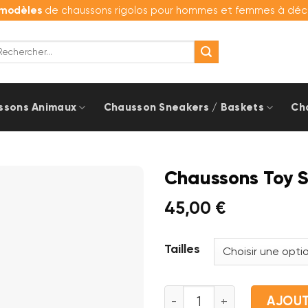
modèles
de chaussons rigolos pour hommes et femmes à décou
cherche
r :
ssons Animaux
Chausson Sneakers / Baskets
Ch
Chaussons Toy S
45,00
€
Tailles
quantité de Chaussons To
AJOUT