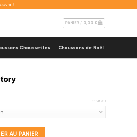
vrir !
PANIER /
0,00
€
aussons Chaussettes
Chaussons de Noël
tory
EFFACER
y Story
ER AU PANIER