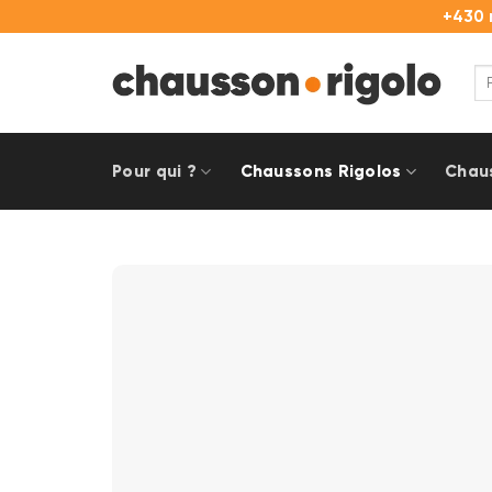
Passer
+430 
au
contenu
Re
pou
Pour qui ?
Chaussons Rigolos
Chau