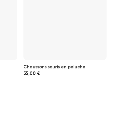
Chaussons souris en peluche
Chaussons 
35,00
€
24,99
€