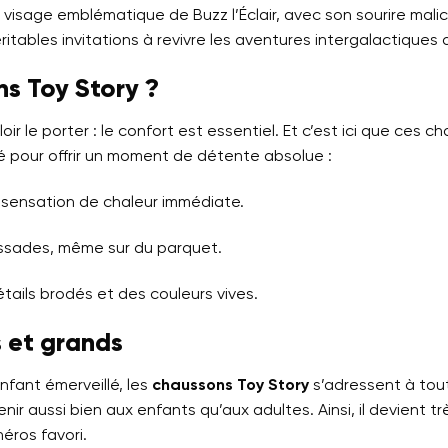
visage emblématique de Buzz l’Éclair, avec son sourire malicie
tables invitations à revivre les aventures intergalactiques 
ns Toy Story ?
ir le porter : le confort est essentiel. Et c’est ici que ces ch
é pour offrir un moment de détente absolue :
 sensation de chaleur immédiate.
lissades, même sur du parquet.
tails brodés et des couleurs vives.
s et grands
fant émerveillé, les
chaussons Toy Story
s’adressent à tout
venir aussi bien aux enfants qu’aux adultes. Ainsi, il devient
éros favori.