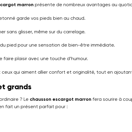
scargot marron
présente de nombreux avantages au quotid
olletonné garde vos pieds bien au chaud.
er sans glisser, même sur du carrelage.
 du pied pour une sensation de bien-être immédiate.
 se faire plaisir avec une touche d’humour.
ceux qui aiment allier confort et originalité, tout en ajoutan
et grands
ordinaire ? Le
chausson escargot marron
fera sourire à coup
n fait un présent parfait pour :