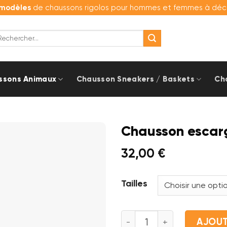
modèles
de chaussons rigolos pour hommes et femmes à décou
cherche
r :
ssons Animaux
Chausson Sneakers / Baskets
Ch
Chausson escar
32,00
€
Tailles
quantité de Chausson es
AJOUT