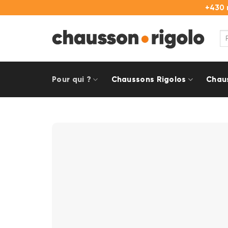
Passer
+430 
au
contenu
Re
pou
Pour qui ?
Chaussons Rigolos
Chau