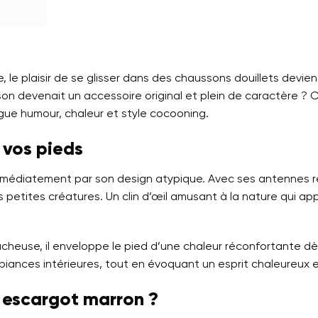
e, le plaisir de se glisser dans des chaussons douillets devien
son devenait un accessoire original et plein de caractère 
gue humour, chaleur et style cocooning.
 vos pieds
mmédiatement par son design atypique. Avec ses antennes
es petites créatures. Un clin d’œil amusant à la nature qui
euse, il enveloppe le pied d’une chaleur réconfortante dès 
mbiances intérieures, tout en évoquant un esprit chaleureux 
n escargot marron ?