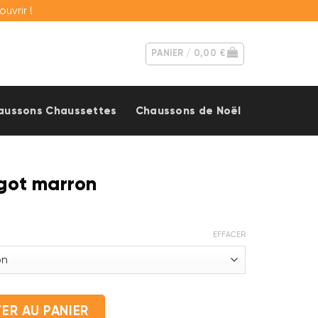
vrir !
PANIER /
0,00
€
aussons Chaussettes
Chaussons de Noël
got marron
EFFACER
cargot marron
ER AU PANIER