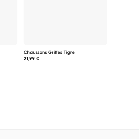
Chaussons Griffes Tigre
Chaussons 
21,99
€
17,99
€